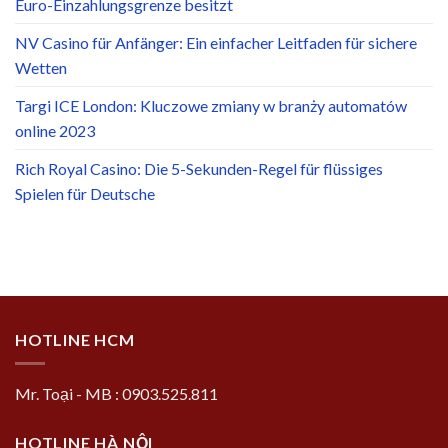
Euro-Einzahlungsgrenze besitzt
NV Casino für Anfänger: Ein einfacher Leitfaden für sichere
Wetten
Targi ICE London: Kluczowe zmiany w branży automatów
online 2023
Rich Royal Casino: Die 5-Sekunden-Regel für flüssiges
Spielen für Deutsche
HOTLINE HCM
Mr. Toại - MB : 0903.525.811
HOTLINE HÀ NỘI