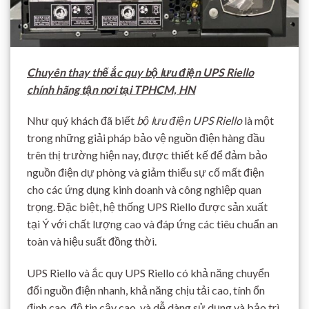
Chuyên thay thế ắc quy bộ lưu điện UPS Riello
chính hãng tận nơi tại TPHCM, HN
Như quý khách đã biết
bộ lưu điện UPS Riello
là một
trong những giải pháp bảo vệ nguồn điện hàng đầu
trên thị trường hiện nay, được thiết kế để đảm bảo
nguồn điện dự phòng và giảm thiểu sự cố mất điện
cho các ứng dụng kinh doanh và công nghiệp quan
trọng. Đặc biệt, hệ thống UPS Riello được sản xuất
tại Ý với chất lượng cao và đáp ứng các tiêu chuẩn an
toàn và hiệu suất đồng thời.
UPS Riello và ắc quy UPS Riello có khả năng chuyển
đổi nguồn điện nhanh, khả năng chịu tải cao, tính ổn
định cao, độ tin cậy cao, và dễ dàng sử dụng và bảo trì.